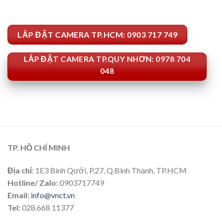
LẮP ĐẶT CAMERA TP.HCM: 0903 717 749
LẮP ĐẶT CAMERA TP.QUY NHƠN: 0978 704
048
TP. HỒ CHÍ MINH
Địa chỉ
: 1E3 Bình Qưới, P.27, Q.Bình Thạnh, TP.HCM
Hotline/ Zalo:
0903717749
Email:
info@vnct.vn
Tel:
028.668 11377