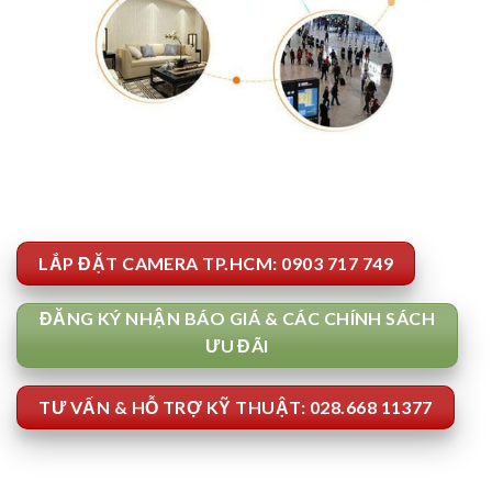
LẮP ĐẶT CAMERA TP.HCM: 0903 717 749
ĐĂNG KÝ NHẬN BÁO GIÁ & CÁC CHÍNH SÁCH
ƯU ĐÃI
TƯ VẤN & HỖ TRỢ KỸ THUẬT: 028.668 11377