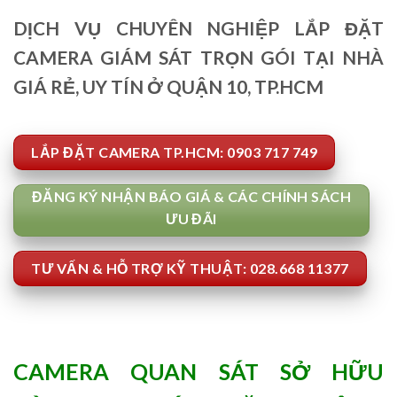
DỊCH VỤ CHUYÊN NGHIỆP LẮP ĐẶT
CAMERA GIÁM SÁT TRỌN GÓI TẠI NHÀ
GIÁ RẺ, UY TÍN Ở QUẬN 10, TP.HCM
LẮP ĐẶT CAMERA TP.HCM: 0903 717 749
ĐĂNG KÝ NHẬN BÁO GIÁ & CÁC CHÍNH SÁCH
ƯU ĐÃI
TƯ VẤN & HỖ TRỢ KỸ THUẬT: 028.668 11377
CAMERA QUAN SÁT SỞ HỮU