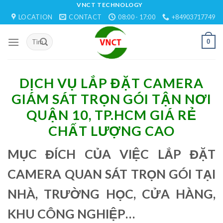
Skip
VNCT TECHNOLOGY
LOCATION
CONTACT
08:00 - 17:00
+84903717749
to
content
0
DỊCH VỤ LẮP ĐẶT CAMERA
GIÁM SÁT TRỌN GÓI TẬN NƠI
QUẬN 10, TP.HCM GIÁ RẺ
CHẤT LƯỢNG CAO
MỤC ĐÍCH CỦA VIỆC LẮP ĐẶT
CAMERA QUAN SÁT TRỌN GÓI TẠI
NHÀ, TRƯỜNG HỌC, CỬA HÀNG,
KHU CÔNG NGHIỆP…