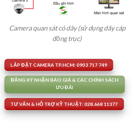
Camera quan sát có dây (sử dụng dây cáp
đồng trục)
LẮP ĐẶT CAMERA TP.HCM: 0903 717 749
ĐĂNG KÝ NHẬN BÁO GIÁ & CÁC CHÍNH SÁCH
ƯU ĐÃI
TƯ VẤN & HỖ TRỢ KỸ THUẬT: 028.668 11377