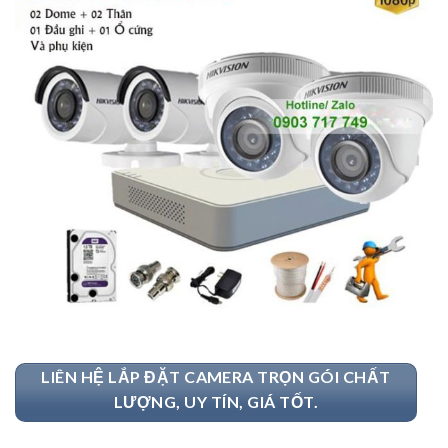
LIÊN HỆ LẮP ĐẶT CAMERA TRỌN GÓI CHẤT
LƯỢNG, UY TÍN, GIÁ TỐT.