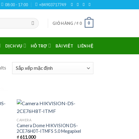
08:00 - 17:00
+84903717749
0
GIỎ HÀNG /
₫
0
DỊCH VỤ
HỖ TRỢ
BÀI VIẾT
LIÊN HỆ
lts
ech…
CAMERA
Camera Dome HIKVISION DS-
2CE76H0T-ITMFS 5.0 Megapixel
₫
611.000