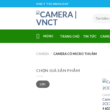
Skip
VNCT TECHNOLOGY
to
content
MENU
TRANG CHỦ
TIN TỨC
CAME
CAMERA
/
CAMERA CÓ MICRO THU ÂM
CHỌN GIÁ SẢN PHẨM
Came
Giá
Giá
LỌC
tối
tối
thiểu
đa
CAM
Cam
2CE7
₫
611