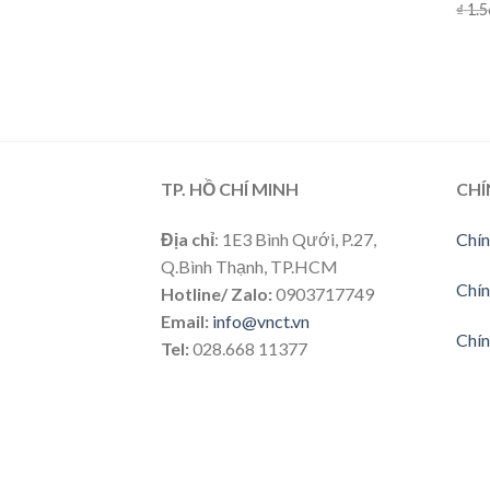
₫
1.5
TP. HỒ CHÍ MINH
CHÍ
Địa chỉ
: 1E3 Bình Qưới, P.27,
Chín
Q.Bình Thạnh, TP.HCM
Chín
Hotline/ Zalo:
0903717749
Email:
info@vnct.vn
Chín
Tel:
028.668 11377