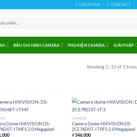
LOCATION
CONTACT
RA
ĐẦU GHI HÌNH CAMERA
PHỤ KIỆN CAMERA
GIẢI PHÁP
Showing 1–12 of 13 resu
ra có micro thu âm như camera Kbvision, Hikvison, Dahua, vant
ERA
CAMERA
era Dome HIKVISION DS-
Camera Dome HIKVISION DS-
6D0T-ITMFS 2.0 Megapixel
2CE76D0T-ITPFS 2.0 Megapixel
.000
₫
546.000