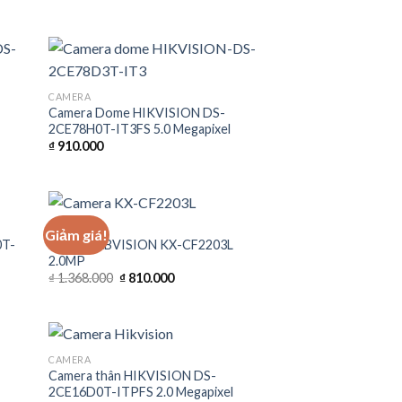
CAMERA
Camera Dome HIKVISION DS-
2CE78H0T-IT3FS 5.0 Megapixel
₫
910.000
CAMERA
Giảm giá!
0T-
Camera KBVISION KX-CF2203L
2.0MP
Giá
Giá
₫
1.368.000
₫
810.000
gốc
hiện
là:
tại
₫ 1.368.000.
là:
₫ 810.000.
CAMERA
Camera thân HIKVISION DS-
2CE16D0T-ITPFS 2.0 Megapixel