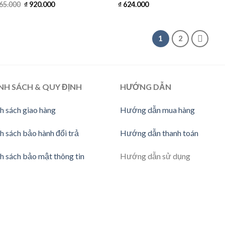
Giá
Giá
65.000
₫
920.000
₫
624.000
gốc
hiện
là:
tại
₫ 1.565.000.
là:
₫ 920.000.
1
2
NH SÁCH & QUY ĐỊNH
HƯỚNG DẪN
h sách giao hàng
Hướng dẫn mua hàng
h sách bảo hành đổi trả
Hướng dẫn thanh toán
h sách bảo mật thông tin
Hướng dẫn sử dụng