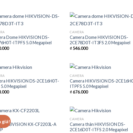
ERA
CAMERA
era Dome HIKVISION DS-
Camera Dome HIKVISION DS-
6H0T-ITPFS 5.0 Megapixel
2CE78D0T-IT3FS 2.0 Megapixel
.000
₫
546.000
ERA
CAMERA
era HIKVISION DS-2CE16H0T-
Camera HIKVISION DS-2CE16H
 5.0 Megapixel
ITPFS 5.0 Megapixel
.000
₫
676.000
ERA
CAMERA
 giá!
era KBVISION KX-CF2203L-A
Camera thân HIKVISION DS-
MP
2CE16D0T-ITFS 2.0 Megapixel