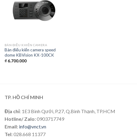
BÀN ĐIỀU KHIỂN CAMERA
Bàn điểu kiển camera speed
dome KBVision KX-100CK
₫
6.700.000
TP. HỒ CHÍ MINH
Địa chỉ
: 1E3 Bình Qưới, P.27, Q.Bình Thạnh, TP.HCM
Hotline/ Zalo:
0903717749
Email:
info@vnct.vn
Tel:
028.668 11377