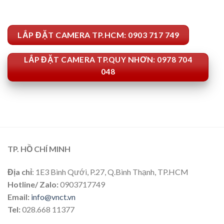
LẮP ĐẶT CAMERA TP.HCM: 0903 717 749
LẮP ĐẶT CAMERA TP.QUY NHƠN: 0978 704
048
TP. HỒ CHÍ MINH
Địa chỉ
: 1E3 Bình Qưới, P.27, Q.Bình Thạnh, TP.HCM
Hotline/ Zalo:
0903717749
Email:
info@vnct.vn
Tel:
028.668 11377