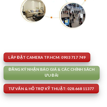
LẮP ĐẶT CAMERA TP.HCM: 0903 717 749
ĐĂNG KÝ NHẬN BÁO GIÁ & CÁC CHÍNH SÁCH
ƯU ĐÃI
TƯ VẤN & HỖ TRỢ KỸ THUẬT: 028.668 11377