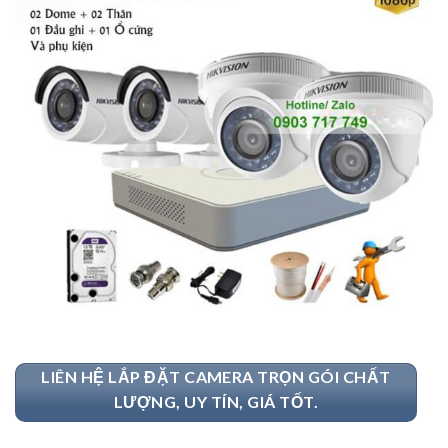
LIÊN HỆ LẮP ĐẶT CAMERA TRỌN GÓI CHẤT
LƯỢNG, UY TÍN, GIÁ TỐT.