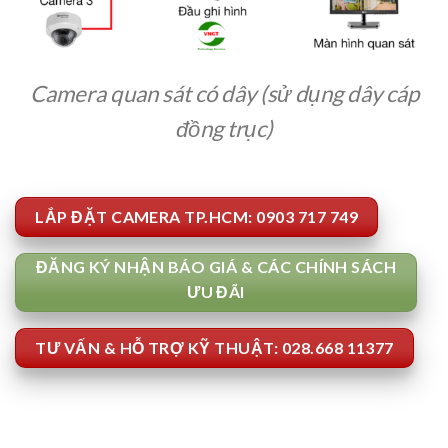
Camera quan sát có dây (sử dụng dây cáp
đồng trục)
LẮP ĐẶT CAMERA TP.HCM: 0903 717 749
ĐĂNG KÝ NHẬN BÁO GIÁ & CÁC CHÍNH SÁCH
ƯU ĐÃI
TƯ VẤN & HỖ TRỢ KỸ THUẬT: 028.668 11377