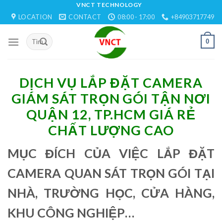
Skip
VNCT TECHNOLOGY
LOCATION
CONTACT
08:00 - 17:00
+84903717749
to
content
0
DỊCH VỤ LẮP ĐẶT CAMERA
GIÁM SÁT TRỌN GÓI TẬN NƠI
QUẬN 12, TP.HCM GIÁ RẺ
CHẤT LƯỢNG CAO
MỤC ĐÍCH CỦA VIỆC LẮP ĐẶT
CAMERA QUAN SÁT TRỌN GÓI TẠI
NHÀ, TRƯỜNG HỌC, CỬA HÀNG,
KHU CÔNG NGHIỆP…