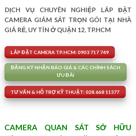
DỊCH VỤ CHUYÊN NGHIỆP LẮP ĐẶT
CAMERA GIÁM SÁT TRỌN GÓI TẠI NHÀ
GIÁ RẺ, UY TÍN Ở QUẬN 12, TP.HCM
LẮP ĐẶT CAMERA TP.HCM: 0903 717 749
ĐĂNG KÝ NHẬN BÁO GIÁ & CÁC CHÍNH SÁCH
ƯU ĐÃI
TƯ VẤN & HỖ TRỢ KỸ THUẬT: 028.668 11377
CAMERA QUAN SÁT SỞ HỮU