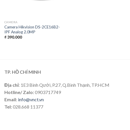
CAMERA
Camera Hikvision DS-2CE16B2-
IPF Analog 2.0MP
₫
390.000
TP. HỒ CHÍ MINH
Địa chỉ
: 1E3 Bình Qưới, P.27, Q.Bình Thạnh, TP.HCM
Hotline/ Zalo:
0903717749
Email:
info@vnct.vn
Tel:
028.668 11377