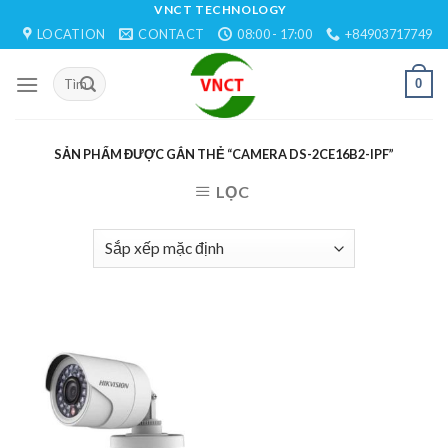
Skip
VNCT TECHNOLOGY
LOCATION
CONTACT
08:00 - 17:00
+84903717749
to
content
0
SẢN PHẨM ĐƯỢC GẮN THẺ “CAMERA DS-2CE16B2-IPF”
LỌC