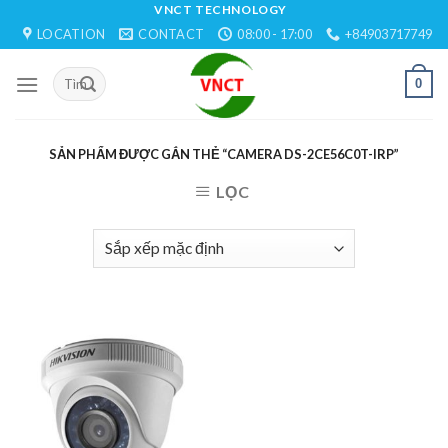
Skip
VNCT TECHNOLOGY
LOCATION
CONTACT
08:00 - 17:00
+84903717749
to
content
0
SẢN PHẨM ĐƯỢC GẮN THẺ “CAMERA DS-2CE56C0T-IRP”
LỌC