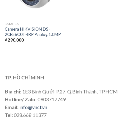
CAMERA
Camera HIKVISION DS-
2CE56C0T-IRP Analog 1.0MP
₫
290.000
TP. HỒ CHÍ MINH
Địa chỉ
: 1E3 Bình Qưới, P.27, Q.Bình Thạnh, TP.HCM
Hotline/ Zalo:
0903717749
Email:
info@vnct.vn
Tel:
028.668 11377