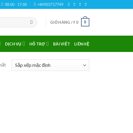
08:00 - 17:00
+84903717749
0
GIỎ HÀNG /
₫
0
DỊCH VỤ
HỖ TRỢ
BÀI VIẾT
LIÊN HỆ
hất