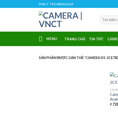
Skip
VNCT TECHNOLOGY
to
content
MENU
TRANG CHỦ
TIN TỨC
CAME
SẢN PHẨM ĐƯỢC GẮN THẺ “CAMERA DS-2CE78D
CAM
Came
Anal
₫
728