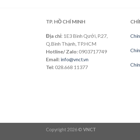
TP. HỒ CHÍ MINH
CHÍ
Địa chỉ
: 1E3 Bình Qưới, P.27,
Chín
Q.Bình Thạnh, TP.HCM
Chín
Hotline/ Zalo:
0903717749
Email:
info@vnct.vn
Chín
Tel:
028.668 11377
Copyright 2026 ©
VNCT