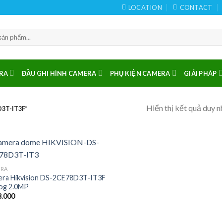
LOCATION
CONTACT
RA
ĐẦU GHI HÌNH CAMERA
PHỤ KIỆN CAMERA
GIẢI PHÁP
Hiển thị kết quả duy n
3T-IT3F”
ERA
ra Hikvision DS-2CE78D3T-IT3F
og 2.0MP
.000