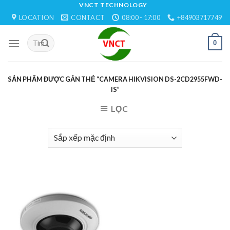
Skip
VNCT TECHNOLOGY
LOCATION
CONTACT
08:00 - 17:00
+84903717749
to
content
0
SẢN PHẨM ĐƯỢC GẮN THẺ “CAMERA HIKVISION DS-2CD2955FWD-
IS”
LỌC