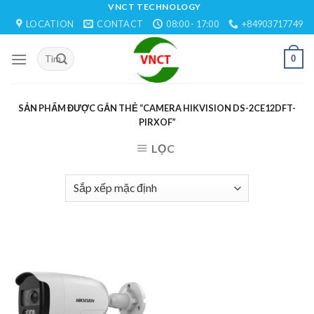
Skip
VNCT TECHNOLOGY
LOCATION
CONTACT
08:00 - 17:00
+84903717749
to
content
0
SẢN PHẨM ĐƯỢC GẮN THẺ “CAMERA HIKVISION DS-2CE12DFT-
PIRXOF”
LỌC