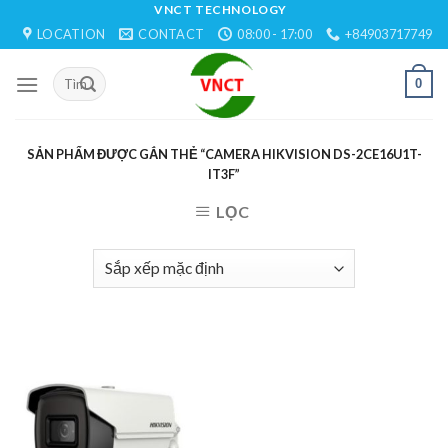
Skip
VNCT TECHNOLOGY
LOCATION
CONTACT
08:00 - 17:00
+84903717749
to
content
0
SẢN PHẨM ĐƯỢC GẮN THẺ “CAMERA HIKVISION DS-2CE16U1T-
IT3F”
LỌC