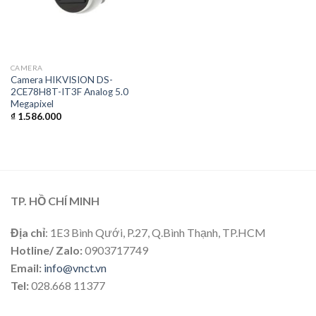
CAMERA
Camera HIKVISION DS-
2CE78H8T-IT3F Analog 5.0
Megapixel
₫
1.586.000
TP. HỒ CHÍ MINH
Địa chỉ
: 1E3 Bình Qưới, P.27, Q.Bình Thạnh, TP.HCM
Hotline/ Zalo:
0903717749
Email:
info@vnct.vn
Tel:
028.668 11377