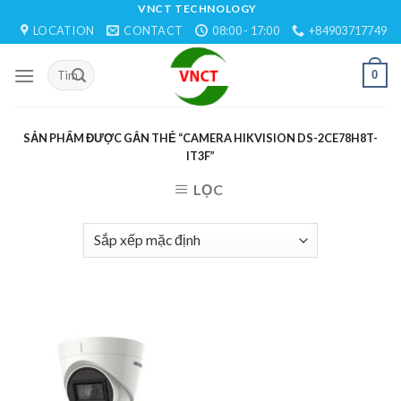
Skip
VNCT TECHNOLOGY
LOCATION
CONTACT
08:00 - 17:00
+84903717749
to
content
0
SẢN PHẨM ĐƯỢC GẮN THẺ “CAMERA HIKVISION DS-2CE78H8T-
IT3F”
LỌC