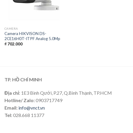
CAMERA
Camera HIKVISON DS-
2CE16H0T-ITPF Analog 5.0Mp
₫
702.000
TP. HỒ CHÍ MINH
Địa chỉ
: 1E3 Bình Qưới, P.27, Q.Bình Thạnh, TP.HCM
Hotline/ Zalo:
0903717749
Email:
info@vnct.vn
Tel:
028.668 11377