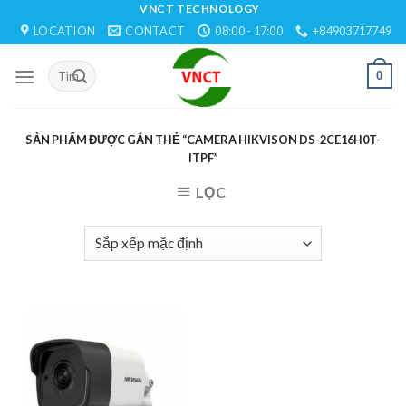
Skip
VNCT TECHNOLOGY
LOCATION
CONTACT
08:00 - 17:00
+84903717749
to
content
0
SẢN PHẨM ĐƯỢC GẮN THẺ “CAMERA HIKVISON DS-2CE16H0T-
ITPF”
LỌC