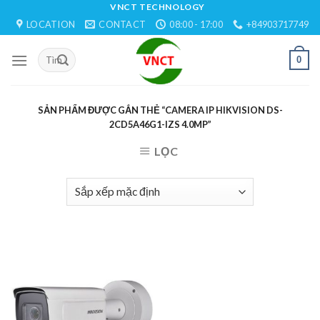
Skip
VNCT TECHNOLOGY
LOCATION
CONTACT
08:00 - 17:00
+84903717749
to
content
0
SẢN PHẨM ĐƯỢC GẮN THẺ “CAMERA IP HIKVISION DS-
2CD5A46G1-IZS 4.0MP”
LỌC