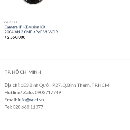
CAMERA
Camera IP KBVision KX-
2004iAN 2.0MP ePoE Và WDR
₫
2.550.000
TP. HỒ CHÍ MINH
Địa chỉ
: 1E3 Bình Qưới, P.27, Q.Bình Thạnh, TP.HCM
Hotline/ Zalo:
0903717749
Email:
info@vnct.vn
Tel:
028.668 11377