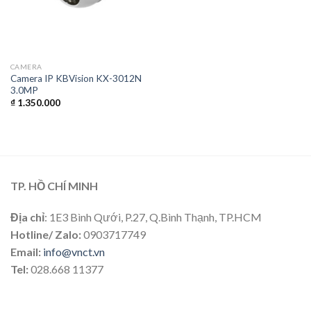
CAMERA
Camera IP KBVision KX-3012N
3.0MP
₫
1.350.000
TP. HỒ CHÍ MINH
Địa chỉ
: 1E3 Bình Qưới, P.27, Q.Bình Thạnh, TP.HCM
Hotline/ Zalo:
0903717749
Email:
info@vnct.vn
Tel:
028.668 11377