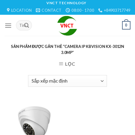
Skip
VNCT TECHNOLOGY
LOCATION
CONTACT
08:00 - 17:00
+84903717749
to
content
0
SẢN PHẨM ĐƯỢC GẮN THẺ “CAMERA IP KBVISION KX-3012N
3.0MP”
LỌC