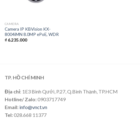
CAMERA
Camera IP KBVision KX-
8004iMN 8.0MP ePoE, WDR
₫
6.235.000
TP. HỒ CHÍ MINH
Địa chỉ
: 1E3 Bình Qưới, P.27, Q.Bình Thạnh, TP.HCM
Hotline/ Zalo:
0903717749
Email:
info@vnct.vn
Tel:
028.668 11377