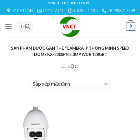
Skip
VNCT TECHNOLOGY
LOCATION
CONTACT
08:00 - 17:00
+84903717749
to
content
0
SẢN PHẨM ĐƯỢC GẮN THẺ “CAMERA IP THÔNG MINH SPEED
DOME KX-2308PN 2.0MP WDR 128GB”
LỌC