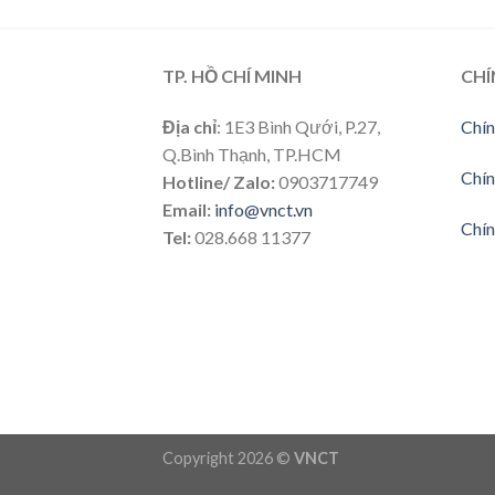
TP. HỒ CHÍ MINH
CHÍ
Địa chỉ
: 1E3 Bình Qưới, P.27,
Chín
Q.Bình Thạnh, TP.HCM
Chín
Hotline/ Zalo:
0903717749
Email:
info@vnct.vn
Chín
Tel:
028.668 11377
Copyright 2026 ©
VNCT