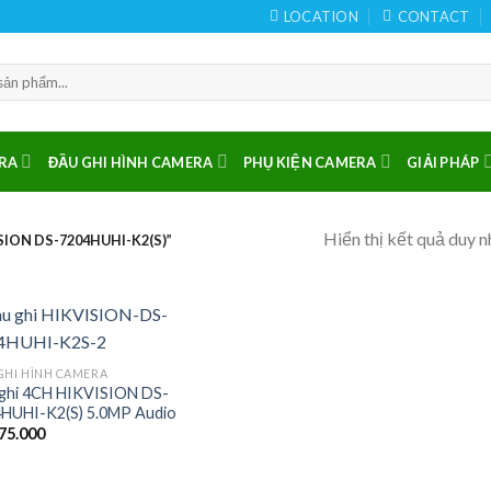
LOCATION
CONTACT
RA
ĐẦU GHI HÌNH CAMERA
PHỤ KIỆN CAMERA
GIẢI PHÁP
Hiển thị kết quả duy n
ION DS-7204HUHI-K2(S)”
GHI HÌNH CAMERA
ghi 4CH HIKVISION DS-
HUHI-K2(S) 5.0MP Audio
75.000