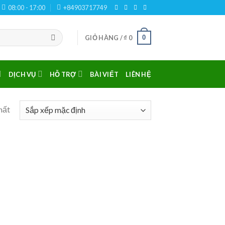
08:00 - 17:00
+84903717749
0
GIỎ HÀNG /
₫
0
DỊCH VỤ
HỖ TRỢ
BÀI VIẾT
LIÊN HỆ
hất