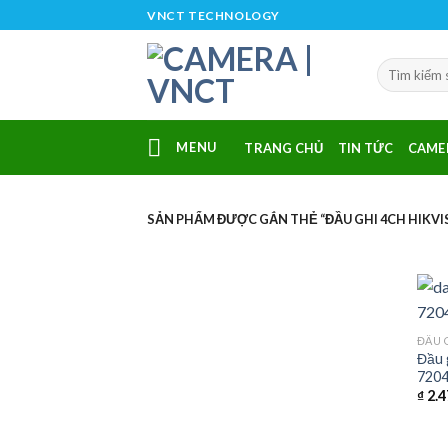
Skip
VNCT TECHNOLOGY
to
content
MENU
TRANG CHỦ
TIN TỨC
CAME
SẢN PHẨM ĐƯỢC GẮN THẺ “ĐẦU GHI 4CH HIKVIS
ĐẦU 
Đầu 
7204
₫
2.4