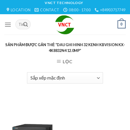
Skip
VNCT TECHNOLOGY
LOCATION
CONTACT
08:00 - 17:00
+84903717749
to
content
0
SẢN PHẨM ĐƯỢC GẮN THẺ “DAU GHI HINH 32 KENH KBVISION KX-
4K8832N4 12.0MP”
LỌC