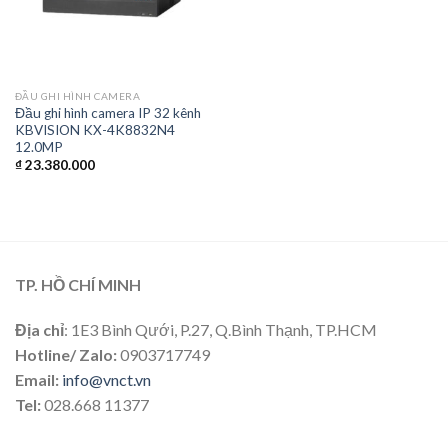
ĐẦU GHI HÌNH CAMERA
Đầu ghi hình camera IP 32 kênh
KBVISION KX-4K8832N4
12.0MP
₫
23.380.000
TP. HỒ CHÍ MINH
Địa chỉ
: 1E3 Bình Qưới, P.27, Q.Bình Thạnh, TP.HCM
Hotline/ Zalo:
0903717749
Email:
info@vnct.vn
Tel:
028.668 11377