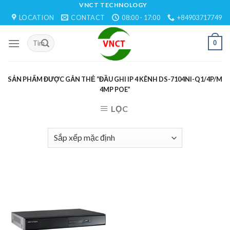
Skip
VNCT TECHNOLOGY
LOCATION
CONTACT
08:00 - 17:00
+84903717749
to
content
0
SẢN PHẨM ĐƯỢC GẮN THẺ “ĐẦU GHI IP 4 KÊNH DS-7104NI-Q1/4P/M
4MP POE”
LỌC