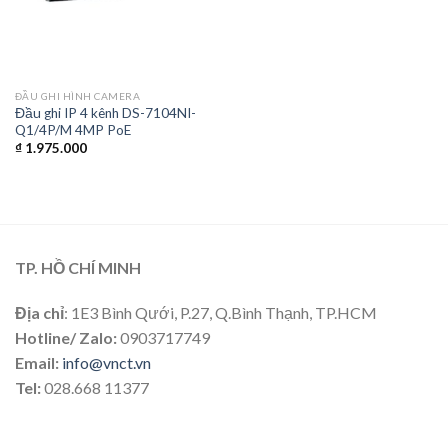
ĐẦU GHI HÌNH CAMERA
Đầu ghi IP 4 kênh DS-7104NI-
Q1/4P/M 4MP PoE
₫
1.975.000
TP. HỒ CHÍ MINH
Địa chỉ
: 1E3 Bình Qưới, P.27, Q.Bình Thạnh, TP.HCM
Hotline/ Zalo:
0903717749
Email:
info@vnct.vn
Tel:
028.668 11377