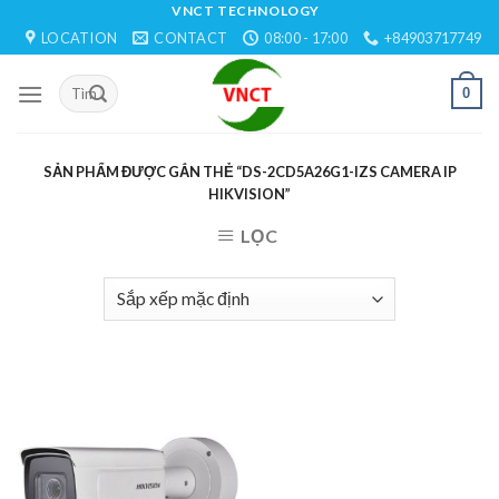
Skip
VNCT TECHNOLOGY
LOCATION
CONTACT
08:00 - 17:00
+84903717749
to
content
0
SẢN PHẨM ĐƯỢC GẮN THẺ “DS-2CD5A26G1-IZS CAMERA IP
HIKVISION”
LỌC