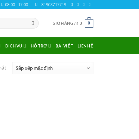
08:00 - 17:00
+84903717749
0
GIỎ HÀNG /
₫
0
DỊCH VỤ
HỖ TRỢ
BÀI VIẾT
LIÊN HỆ
hất