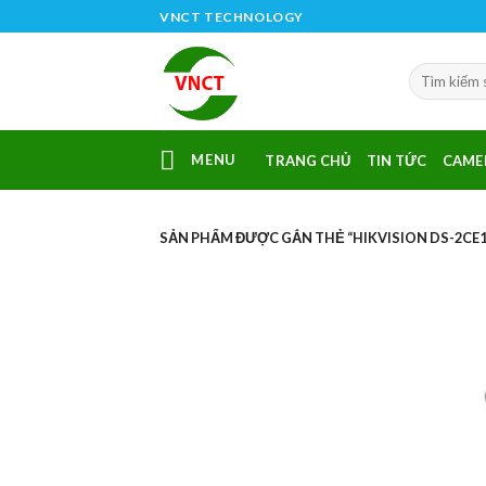
Skip
VNCT TECHNOLOGY
to
content
MENU
TRANG CHỦ
TIN TỨC
CAME
SẢN PHẨM ĐƯỢC GẮN THẺ “HIKVISION DS-2CE1