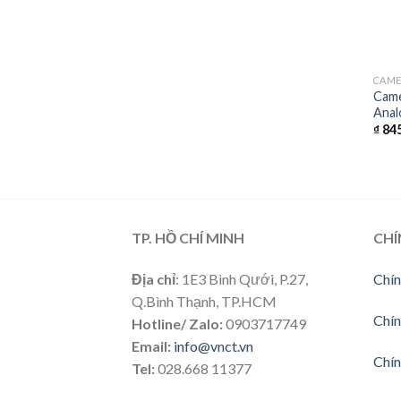
CAM
Came
Anal
₫
845
TP. HỒ CHÍ MINH
CHÍ
Địa chỉ
: 1E3 Bình Qưới, P.27,
Chín
Q.Bình Thạnh, TP.HCM
Chín
Hotline/ Zalo:
0903717749
Email:
info@vnct.vn
Chín
Tel:
028.668 11377