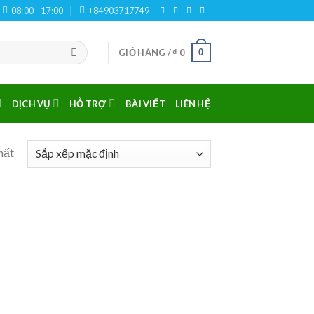
08:00 - 17:00
+84903717749
0
GIỎ HÀNG /
₫
0
DỊCH VỤ
HỖ TRỢ
BÀI VIẾT
LIÊN HỆ
hất