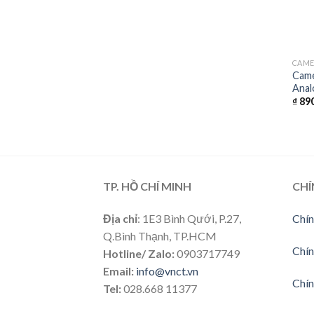
CAM
Came
Anal
₫
890
TP. HỒ CHÍ MINH
CHÍ
Địa chỉ
: 1E3 Bình Qưới, P.27,
Chín
Q.Bình Thạnh, TP.HCM
Chín
Hotline/ Zalo:
0903717749
Email:
info@vnct.vn
Chín
Tel:
028.668 11377