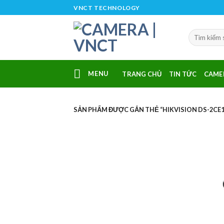
Skip
VNCT TECHNOLOGY
to
content
MENU
TRANG CHỦ
TIN TỨC
CAME
SẢN PHẨM ĐƯỢC GẮN THẺ “HIKVISION DS-2CE1