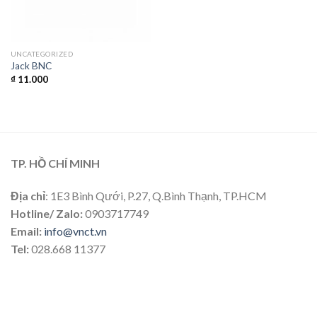
UNCATEGORIZED
Jack BNC
₫
11.000
TP. HỒ CHÍ MINH
Địa chỉ
: 1E3 Bình Qưới, P.27, Q.Bình Thạnh, TP.HCM
Hotline/ Zalo:
0903717749
Email:
info@vnct.vn
Tel:
028.668 11377