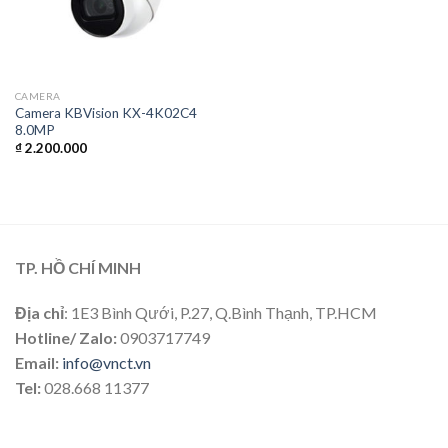
CAMERA
Camera KBVision KX-4K02C4
8.0MP
₫
2.200.000
TP. HỒ CHÍ MINH
Địa chỉ
: 1E3 Bình Qưới, P.27, Q.Bình Thạnh, TP.HCM
Hotline/ Zalo:
0903717749
Email:
info@vnct.vn
Tel:
028.668 11377