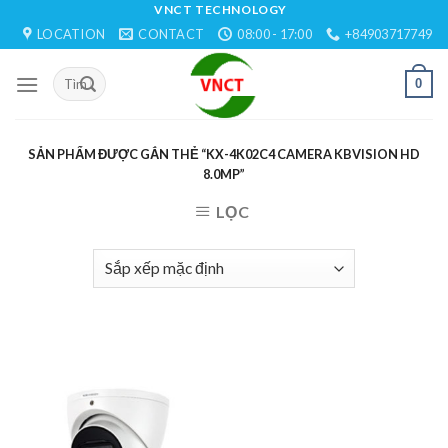
Skip
VNCT TECHNOLOGY
LOCATION
CONTACT
08:00 - 17:00
+84903717749
to
content
0
SẢN PHẨM ĐƯỢC GẮN THẺ “KX-4K02C4 CAMERA KBVISION HD
8.0MP”
LỌC