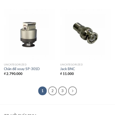
UNCATEGORIZED
UNCATEGORIZED
Chân đế xoay SP-301D
Jack BNC
₫
2.790.000
₫
11.000
1
2
3