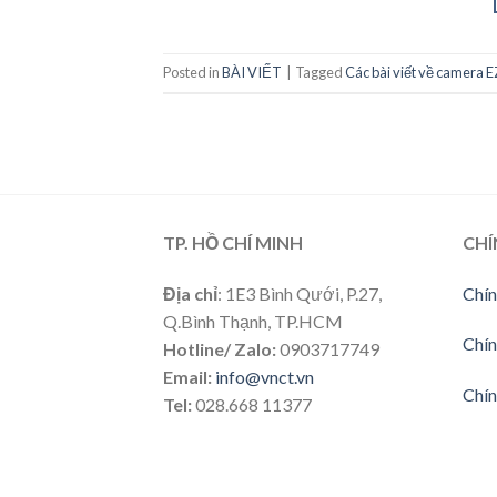
Posted in
BÀI VIẾT
|
Tagged
Các bài viết về camera 
TP. HỒ CHÍ MINH
CHÍ
Địa chỉ
: 1E3 Bình Qưới, P.27,
Chín
Q.Bình Thạnh, TP.HCM
Chín
Hotline/ Zalo:
0903717749
Email:
info@vnct.vn
Chín
Tel:
028.668 11377