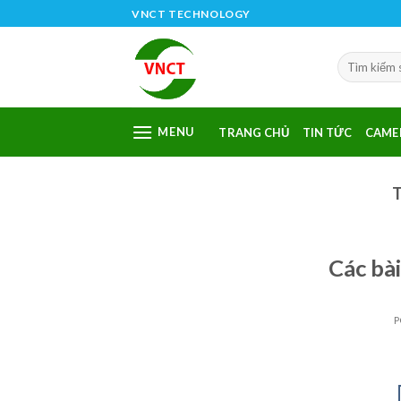
Skip
VNCT TECHNOLOGY
to
content
MENU
TRANG CHỦ
TIN TỨC
CAME
Các bà
P