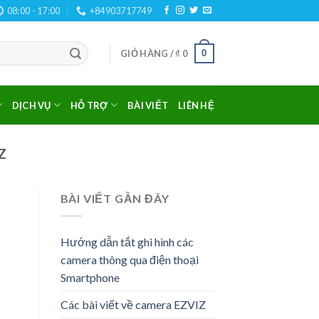
08:00 - 17:00
+84903717749
0
GIỎ HÀNG /
₫
0
DỊCH VỤ
HỖ TRỢ
BÀI VIẾT
LIÊN HỆ
Z
BÀI VIẾT GẦN ĐÂY
Hướng dẫn tắt ghi hình các
camera thông qua điện thoại
Smartphone
Các bài viết về camera EZVIZ