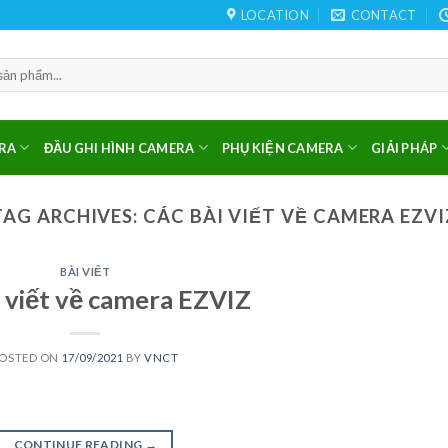
LOCATION
CONTACT
RA
ĐẦU GHI HÌNH CAMERA
PHỤ KIỆN CAMERA
GIẢI PHÁP
TAG ARCHIVES:
CÁC BÀI VIẾT VỀ CAMERA EZVI
BÀI VIẾT
i viết về camera EZVIZ
OSTED ON
17/09/2021
BY
VNCT
CONTINUE READING
→